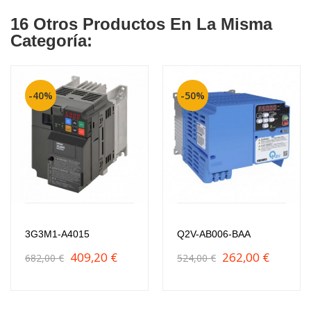
16 Otros Productos En La Misma
Categoría:
-40%
-50%
3G3M1-A4015
Q2V-AB006-BAA
409,20 €
262,00 €
682,00 €
524,00 €